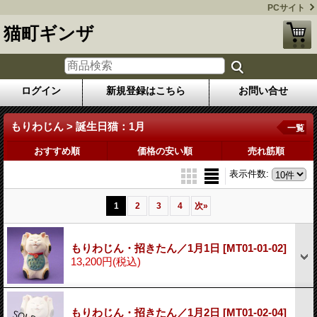
PCサイト
猫町ギンザ
ログイン
新規登録はこちら
お問い合せ
もりわじん > 誕生日猫：1月
一覧
おすすめ順
価格の安い順
売れ筋順
表示件数
:
1
2
3
4
次
»
もりわじん・招きたん／1月1日
[MT01-01-02]
13,200円
(税込)
もりわじん・招きたん／1月2日
[MT01-02-04]