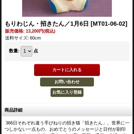
もりわじん・招きたん／1月6日
[MT01-06-02]
販売価格
:
13,200円
(税込)
送料サイズ
:
60cm
数量
:
点
商品詳細
366日それぞれ違う手びねりの招き猫「招きたん」。世界に一
つしかない一点もの、おめでとうのメッセージと日付が刻印