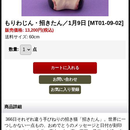
もりわじん・招きたん／1月9日
[MT01-09-02]
販売価格
:
13,200円
(税込)
送料サイズ
:
60cm
数量
:
点
商品詳細
366日それぞれ違う手びねりの招き猫「招きたん」。世界に一
つしかない一点もの、おめでとうのメッセージと日付が刻印