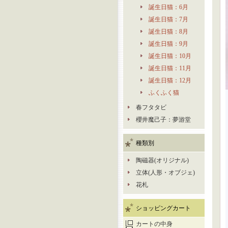
誕生日猫：6月
誕生日猫：7月
誕生日猫：8月
誕生日猫：9月
誕生日猫：10月
誕生日猫：11月
誕生日猫：12月
ふくふく猫
春フタタビ
櫻井魔己子：夢游堂
種類別
陶磁器(オリジナル)
立体(人形・オブジェ)
花札
ショッピングカート
カートの中身