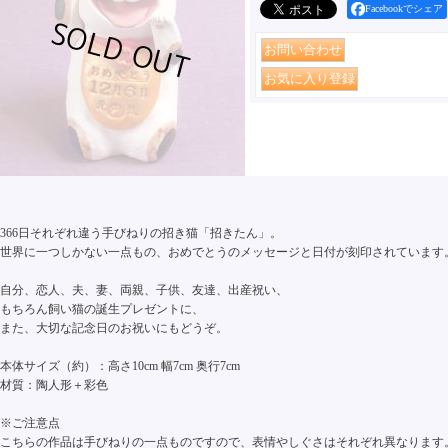
Facebookでシェア
366日それぞれ違う手びねりの招き猫「招きたん」。
世界に一つしかない一点もの、おめでとうのメッセージと日付が刻印されています
自分、恋人、夫、妻、両親、子供、友達、出産祝い、
もちろん飼い猫の誕生プレゼントに、
また、大切な記念日のお祝いにもどうぞ。
本体サイズ（約）：高さ10cm 幅7cm 奥行7cm
材質：陶人形＋彩色
※ご注意点
こちらの作品は手びねりの一点ものですので、表情やしぐさはそれぞれ異なります