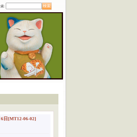
検索
:
6日
[
MT12-06-02
]