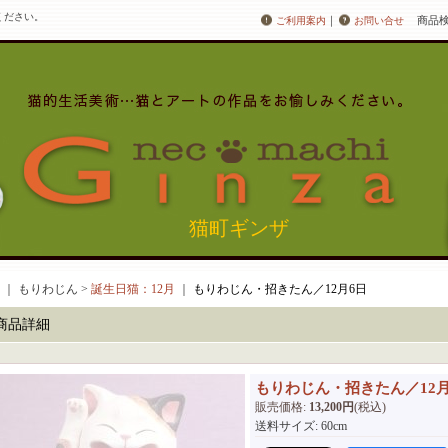
ください。
｜
商品
ご利用案内
お問い合せ
猫町ギンザ
｜ もりわじん >
誕生日猫：12月
｜
もりわじん・招きたん／12月6日
商品詳細
もりわじん・招きたん／12月
販売価格
:
13,200円
(税込)
送料サイズ
:
60cm