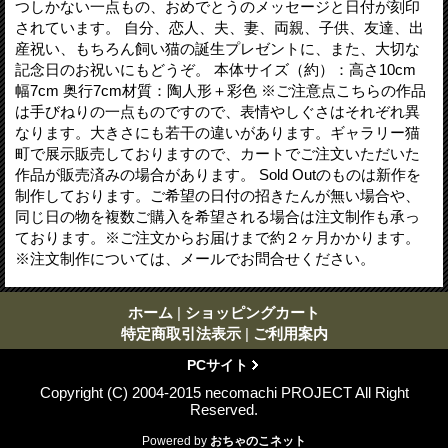
つしかない一点もの、おめでとうのメッセージと日付が刻印
されています。 自分、恋人、夫、妻、両親、子供、友達、出
産祝い、もちろん飼い猫の誕生プレゼントに、また、大切な
記念日のお祝いにもどうぞ。 本体サイズ（約）：高さ10cm
幅7cm 奥行7cm材質：陶人形＋彩色 ※ご注意点こちらの作品
は手びねりの一点ものですので、表情やしぐさはそれぞれ異
なります。大きさにも若干の違いがあります。ギャラリー猫
町で展示販売しておりますので、カートでご注文いただいた
作品が販売済みの場合があります。 Sold Outのものは新作を
制作しております。ご希望の日付の招きたんが無い場合や、
同じ日の物を複数ご購入を希望される場合は注文制作も承っ
ております。※ご注文からお届けまで約２ヶ月かかります。
※注文制作については、メールでお問合せください。
ホーム
|
ショッピングカート
特定商取引法表示
|
ご利用案内
PCサイト
Copyright (C) 2004-2015 necomachi PROJECT All Right
Reserved.
Powered by
おちゃのこネット