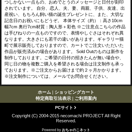
つしかない一点もの、おめでとうのメッセージと日付が刻印
されています。 自分、恋人、夫、妻、両親、子供、友達、出
産祝い、もちろん飼い猫の誕生プレゼントに、また、大切な
記念日のお祝いにもどうぞ。 本体サイズ（約）：高さ10cm
幅7cm 奥行7cm材質：陶人形＋彩色 ※ご注意点こちらの作品
は手びねりの一点ものですので、表情やしぐさはそれぞれ異
なります。大きさにも若干の違いがあります。ギャラリー猫
町で展示販売しておりますので、カートでご注文いただいた
作品が販売済みの場合があります。 Sold Outのものは新作を
制作しております。ご希望の日付の招きたんが無い場合や、
同じ日の物を複数ご購入を希望される場合は注文制作も承っ
ております。※ご注文からお届けまで約２ヶ月かかります。
※注文制作については、メールでお問合せください。
ホーム
|
ショッピングカート
特定商取引法表示
|
ご利用案内
PCサイト
Copyright (C) 2004-2015 necomachi PROJECT All Right
Reserved.
Powered by
おちゃのこネット