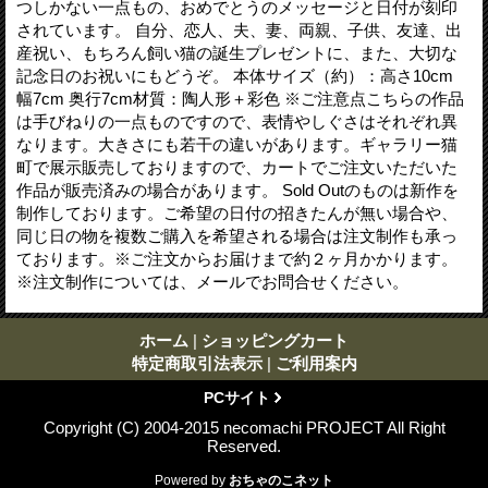
つしかない一点もの、おめでとうのメッセージと日付が刻印
されています。 自分、恋人、夫、妻、両親、子供、友達、出
産祝い、もちろん飼い猫の誕生プレゼントに、また、大切な
記念日のお祝いにもどうぞ。 本体サイズ（約）：高さ10cm
幅7cm 奥行7cm材質：陶人形＋彩色 ※ご注意点こちらの作品
は手びねりの一点ものですので、表情やしぐさはそれぞれ異
なります。大きさにも若干の違いがあります。ギャラリー猫
町で展示販売しておりますので、カートでご注文いただいた
作品が販売済みの場合があります。 Sold Outのものは新作を
制作しております。ご希望の日付の招きたんが無い場合や、
同じ日の物を複数ご購入を希望される場合は注文制作も承っ
ております。※ご注文からお届けまで約２ヶ月かかります。
※注文制作については、メールでお問合せください。
ホーム
|
ショッピングカート
特定商取引法表示
|
ご利用案内
PCサイト
Copyright (C) 2004-2015 necomachi PROJECT All Right
Reserved.
Powered by
おちゃのこネット