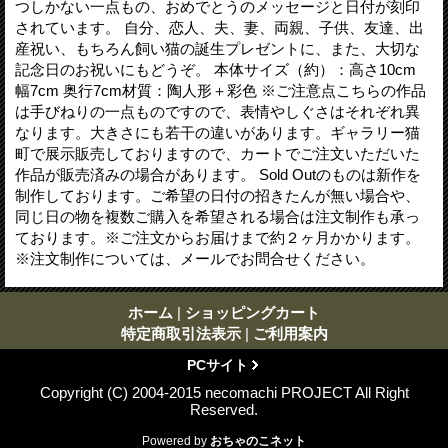
つしかない一点もの、おめでとうのメッセージと日付が刻印
されています。 自分、恋人、夫、妻、両親、子供、友達、出
産祝い、もちろん飼い猫の誕生プレゼントに、また、大切な
記念日のお祝いにもどうぞ。 本体サイズ（約）：高さ10cm
幅7cm 奥行7cm材質：陶人形＋彩色 ※ご注意点こちらの作品
は手びねりの一点ものですので、表情やしぐさはそれぞれ異
なります。大きさにも若干の違いがあります。ギャラリー猫
町で展示販売しておりますので、カートでご注文いただいた
作品が販売済みの場合があります。 Sold Outのものは新作を
制作しております。ご希望の日付の招きたんが無い場合や、
同じ日の物を複数ご購入を希望される場合は注文制作も承っ
ております。※ご注文からお届けまで約２ヶ月かかります。
※注文制作については、メールでお問合せください。
ホーム
|
ショッピングカート
特定商取引法表示
|
ご利用案内
PCサイト
Copyright (C) 2004-2015 necomachi PROJECT All Right
Reserved.
Powered by
おちゃのこネット