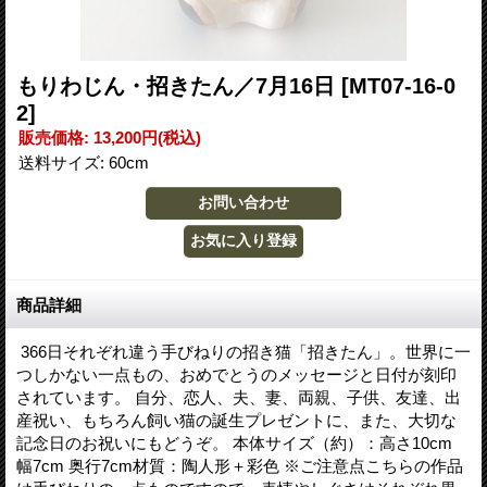
もりわじん・招きたん／7月16日
[MT07-16-0
2]
販売価格
:
13,200円
(税込)
送料サイズ
:
60cm
商品詳細
366日それぞれ違う手びねりの招き猫「招きたん」。世界に一
つしかない一点もの、おめでとうのメッセージと日付が刻印
されています。 自分、恋人、夫、妻、両親、子供、友達、出
産祝い、もちろん飼い猫の誕生プレゼントに、また、大切な
記念日のお祝いにもどうぞ。 本体サイズ（約）：高さ10cm
幅7cm 奥行7cm材質：陶人形＋彩色 ※ご注意点こちらの作品