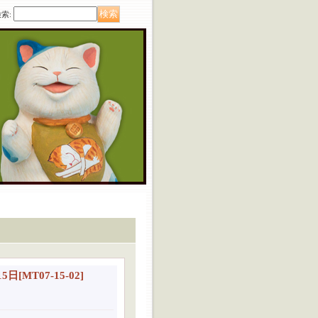
検索
:
5日
[
MT07-15-02
]