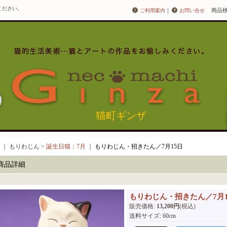
ください。
｜
商品
ご利用案内
お問い合せ
猫町ギンザ
｜ もりわじん >
誕生日猫：7月
｜
もりわじん・招きたん／7月15日
商品詳細
もりわじん・招きたん／7月1
販売価格
:
13,200円
(税込)
送料サイズ
:
60cm