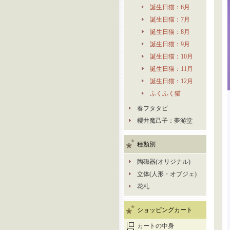
誕生日猫：6月
誕生日猫：7月
誕生日猫：8月
誕生日猫：9月
誕生日猫：10月
誕生日猫：11月
誕生日猫：12月
ふくふく猫
春フタタビ
櫻井魔己子：夢游堂
種類別
陶磁器(オリジナル)
立体(人形・オブジェ)
花札
ショッピングカート
カートの中身