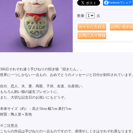
Facebookでシェア
数量
:
点
｜
366日それぞれ違う手びねりの招き猫「招きたん」。
世界に一つしかない一点もの、おめでとうのメッセージと日付が刻印されています
自分、恋人、夫、妻、両親、子供、友達、出産祝い、
もちろん飼い猫の誕生プレゼントに、
また、大切な記念日のお祝いにもどうぞ。
本体サイズ（約）：高さ10cm 幅7cm 奥行7cm
材質：陶人形＋彩色
※ご注意点
こちらの作品は手びねりの一点ものですので、表情やしぐさはそれぞれ異なります