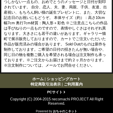
つしかない一点もの、おめでとうのメッセージと日付が刻印
されています。 自分、恋人、夫、妻、両親、子供、友達、出
産祝い、もちろん飼い猫の誕生プレゼントに、また、大切な
記念日のお祝いにもどうぞ。 本体サイズ（約）：高さ10cm
幅7cm 奥行7cm材質：陶人形＋彩色 ※ご注意点こちらの作品
は手びねりの一点ものですので、表情やしぐさはそれぞれ異
なります。大きさにも若干の違いがあります。ギャラリー猫
町で展示販売しておりますので、カートでご注文いただいた
作品が販売済みの場合があります。 Sold Outのものは新作を
制作しております。ご希望の日付の招きたんが無い場合や、
同じ日の物を複数ご購入を希望される場合は注文制作も承っ
ております。※ご注文からお届けまで約２ヶ月かかります。
※注文制作については、メールでお問合せください。
ホーム
|
ショッピングカート
特定商取引法表示
|
ご利用案内
PCサイト
Copyright (C) 2004-2015 necomachi PROJECT All Right
Reserved.
Powered by
おちゃのこネット