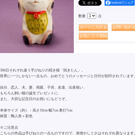
Facebookでシェア
数量
:
点
｜
366日それぞれ違う手びねりの招き猫「招きたん」。
世界に一つしかない一点もの、おめでとうのメッセージと日付が刻印されています
自分、恋人、夫、妻、両親、子供、友達、出産祝い、
もちろん飼い猫の誕生プレゼントに、
また、大切な記念日のお祝いにもどうぞ。
本体サイズ（約）：高さ10cm 幅7cm 奥行7cm
材質：陶人形＋彩色
※ご注意点
こちらの作品は手びねりの一点ものですので、表情やしぐさはそれぞれ異なります