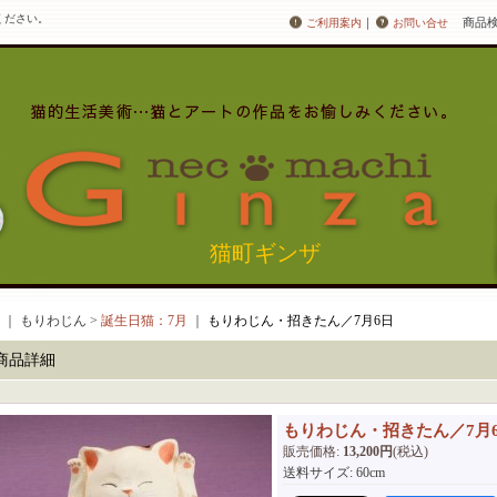
ください。
｜
商品
ご利用案内
お問い合せ
猫町ギンザ
｜ もりわじん >
誕生日猫：7月
｜
もりわじん・招きたん／7月6日
商品詳細
もりわじん・招きたん／7月
販売価格
:
13,200円
(税込)
送料サイズ
:
60cm