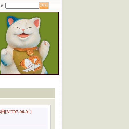
検索
:
6日
[
MT07-06-01
]