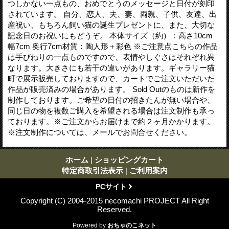
つしかない一点もの、おめでとうのメッセージと日付が刻印
されています。 自分、恋人、夫、妻、両親、子供、友達、出
産祝い、もちろん飼い猫の誕生プレゼントに、また、大切な
記念日のお祝いにもどうぞ。 本体サイズ（約）：高さ10cm
幅7cm 奥行7cm材質：陶人形＋彩色 ※ご注意点こちらの作品
は手びねりの一点ものですので、表情やしぐさはそれぞれ異
なります。大きさにも若干の違いがあります。ギャラリー猫
町で展示販売しておりますので、カートでご注文いただいた
作品が販売済みの場合があります。 Sold Outのものは新作を
制作しております。ご希望の日付の招きたんが無い場合や、
同じ日の物を複数ご購入を希望される場合は注文制作も承っ
ております。※ご注文からお届けまで約２ヶ月かかります。
※注文制作については、メールでお問合せください。
ホーム
|
ショッピングカート
特定商取引法表示
|
ご利用案内
PCサイト
Copyright (C) 2004-2015 necomachi PROJECT All Right
Reserved.
Powered by
おちゃのこネット