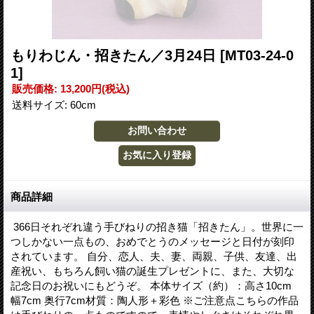
もりわじん・招きたん／3月24日
[MT03-24-0
1]
販売価格
:
13,200円
(税込)
送料サイズ
:
60cm
商品詳細
366日それぞれ違う手びねりの招き猫「招きたん」。世界に一
つしかない一点もの、おめでとうのメッセージと日付が刻印
されています。 自分、恋人、夫、妻、両親、子供、友達、出
産祝い、もちろん飼い猫の誕生プレゼントに、また、大切な
記念日のお祝いにもどうぞ。 本体サイズ（約）：高さ10cm
幅7cm 奥行7cm材質：陶人形＋彩色 ※ご注意点こちらの作品