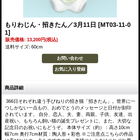
もりわじん・招きたん／3月11日
[MT03-11-0
1]
販売価格
:
13,200円
(税込)
送料サイズ
:
60cm
商品詳細
366日それぞれ違う手びねりの招き猫「招きたん」。世界に一
つしかない一点もの、おめでとうのメッセージと日付が刻印
されています。 自分、恋人、夫、妻、両親、子供、友達、出
産祝い、もちろん飼い猫の誕生プレゼントに、また、大切な
記念日のお祝いにもどうぞ。 本体サイズ（約）：高さ10cm
幅7cm 奥行7cm材質：陶人形＋彩色 ※ご注意点こちらの作品