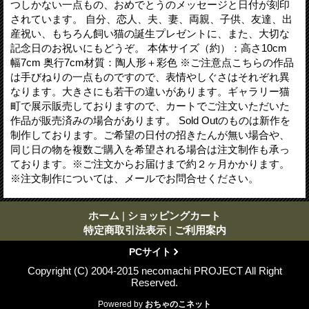
つしかない一点もの、おめでとうのメッセージと日付が刻印
されています。 自分、恋人、夫、妻、両親、子供、友達、出
産祝い、もちろん飼い猫の誕生プレゼントに、また、大切な
記念日のお祝いにもどうぞ。 本体サイズ（約）：高さ10cm
幅7cm 奥行7cm材質：陶人形＋彩色 ※ご注意点こちらの作品
は手びねりの一点ものですので、表情やしぐさはそれぞれ異
なります。大きさにも若干の違いがあります。ギャラリー猫
町で展示販売しておりますので、カートでご注文いただいた
作品が販売済みの場合があります。 Sold Outのものは新作を
制作しております。ご希望の日付の招きたんが無い場合や、
同じ日の物を複数ご購入を希望される場合は注文制作も承っ
ております。※ご注文からお届けまで約２ヶ月かかります。
※注文制作については、メールでお問合せください。
ホーム
|
ショッピングカート
特定商取引法表示
|
ご利用案内
PCサイト
Copyright (C) 2004-2015 necomachi PROJECT All Right
Reserved.
Powered by
おちゃのこネット